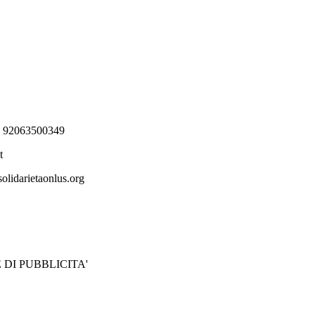
e 92063500349
it
olidarietaonlus.org
DI PUBBLICITA'