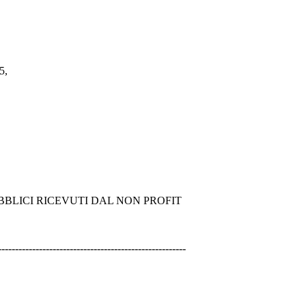
35,
BLICI RICEVUTI DAL NON PROFIT
-------------------------------------------------------