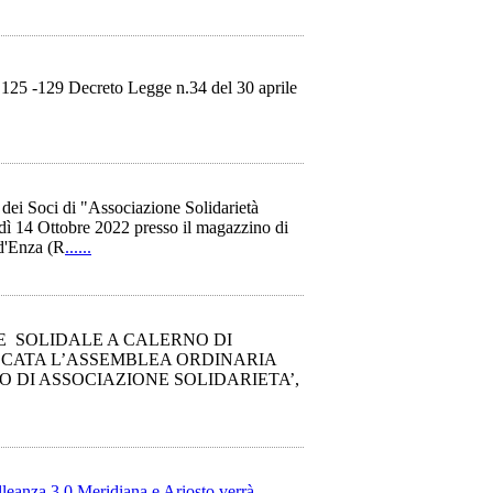
 125 -129 Decreto Legge n.34 del 30 aprile
dei Soci di "Associazione Solidarietà
dì 14 Ottobre 2022 presso il magazzino di
 d'Enza (R
......
E SOLIDALE A CALERNO DI
NVOCATA L’ASSEMBLEA ORDINARIA
O DI ASSOCIAZIONE SOLIDARIETA’,
leanza 3.0 Meridiana e Ariosto verrà