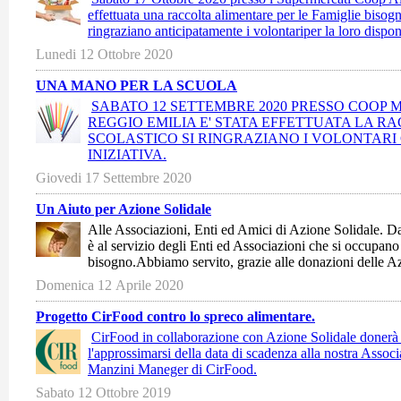
effettuata una raccolta alimentare per le Famiglie bisog
ringraziano anticipatamente i volontariper la loro disponib
Lunedi 12 Ottobre 2020
UNA MANO PER LA SCUOLA
SABATO 12 SETTEMBRE 2020 PRESSO COOP M
REGGIO EMILIA E' STATA EFFETTUATA LA R
SCOLASTICO SI RINGRAZIANO I VOLONTARI
INIZIATIVA.
Giovedi 17 Settembre 2020
Un Aiuto per Azione Solidale
Alle Associazioni, Enti ed Amici di Azione Solidale. Da
è al servizio degli Enti ed Associazioni che si occupano
bisogno.Abbiamo servito, grazie alle donazioni delle A
Domenica 12 Aprile 2020
Progetto CirFood contro lo spreco alimentare.
CirFood in collaborazione con Azione Solidale donerà i
l'approssimarsi della data di scadenza alla nostra Assoc
Manzini Maneger di CirFood.
Sabato 12 Ottobre 2019