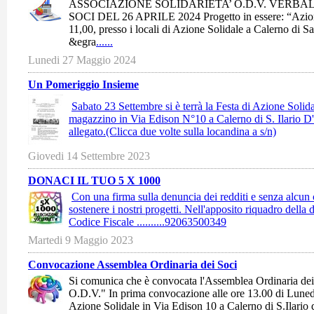
ASSOCIAZIONE SOLIDARIETA’ O.D.V. VERBA
SOCI DEL 26 APRILE 2024 Progetto in essere: “Azione 
11,00, presso i locali di Azione Solidale a Calerno di Sa
&egra
......
Lunedi 27 Maggio 2024
Un Pomeriggio Insieme
Sabato 23 Settembre si è terrà la Festa di Azione Solida
magazzino in Via Edison N°10 a Calerno di S. Ilario D
allegato.(Clicca due volte sulla locandina a s/n)
Giovedi 14 Settembre 2023
DONACI IL TUO 5 X 1000
Con una firma sulla denuncia dei redditi e senza alcun 
sostenere i nostri progetti. Nell'apposito riquadro della d
Codice Fiscale ..........92063500349
Martedi 9 Maggio 2023
Convocazione Assemblea Ordinaria dei Soci
Si comunica che è convocata l'Assemblea Ordinaria dei
O.D.V." In prima convocazione alle ore 13.00 di Lune
Azione Solidale in Via Edison 10 a Calerno di S.Ilario