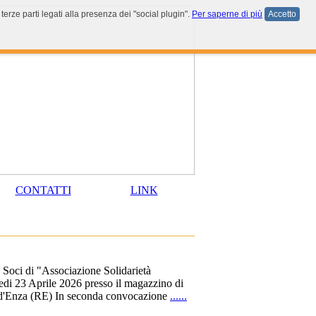
terze parti legati alla presenza dei "social plugin".
Per saperne di più
Accetto
CONTATTI
LINK
 Soci di "Associazione Solidarietà
di 23 Aprile 2026 presso il magazzino di
o d'Enza (RE) In seconda convocazione
......