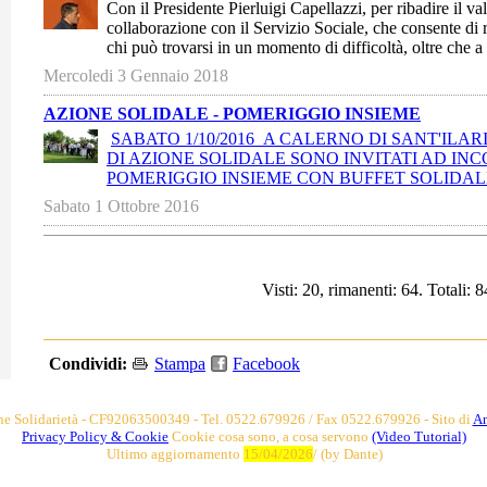
Con il Presidente Pierluigi Capellazzi, per ribadire il valo
collaborazione con il Servizio Sociale, che consente di r
chi può trovarsi in un momento di difficoltà, oltre che a
Mercoledi 3 Gennaio 2018
AZIONE SOLIDALE - POMERIGGIO INSIEME
SABATO 1/10/2016 A CALERNO DI SANT'ILARI
DI AZIONE SOLIDALE SONO INVITATI AD I
POMERIGGIO INSIEME CON BUFFET SOLIDAL
Sabato 1 Ottobre 2016
Visti: 20, rimanenti: 64. Totali: 8
Condividi:
Stampa
Facebook
ne Solidarietà - CF92063500349 - Tel.
0522.679926 / Fax 0522.679926 - Sito di
An
​​Privacy Policy
& Cookie
Cookie cosa sono, a cosa servono
(Video Tutorial)
Ultimo aggiornamento
15/04/2026
/ (by Dante)