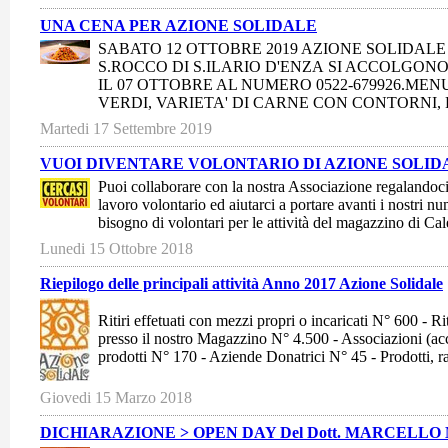
UNA CENA PER AZIONE SOLIDALE
SABATO 12 OTTOBRE 2019 AZIONE SOLIDAL
S.ROCCO DI S.ILARIO D'ENZA SI ACCOLGON
IL 07 OTTOBRE AL NUMERO 0522-679926.MENU
VERDI, VARIETA' DI CARNE CON CONTORNI, 
Martedi 17 Settembre 2019
VUOI DIVENTARE VOLONTARIO DI AZIONE SOLID
Puoi collaborare con la nostra Associazione regalandoci
lavoro volontario ed aiutarci a portare avanti i nostri nu
bisogno di volontari per le attività del magazzino di Cal
Lunedi 15 Ottobre 2018
Riepilogo delle principali attività Anno 2017 Azione Solidale
Ritiri effetuati con mezzi propri o incaricati N° 600 - Ri
presso il nostro Magazzino N° 4.500 - Associazioni (accr
prodotti N° 170 - Aziende Donatrici N° 45 - Prodotti, rac
Giovedi 15 Marzo 2018
DICHIARAZIONE > OPEN DAY Del Dott. MARCELLO