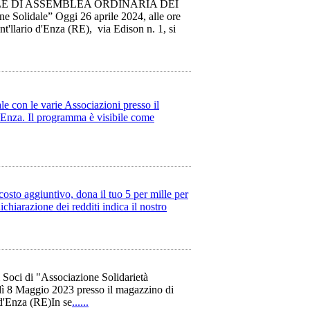
LE DI ASSEMBLEA ORDINARIA DEI
Solidale” Oggi 26 aprile 2024, alle ore
nt'llario d'Enza (RE), via Edison n. 1, si
le con le varie Associazioni presso il
'Enza. Il programma è visibile come
costo aggiuntivo, dona il tuo 5 per mille per
ichiarazione dei redditi indica il nostro
 Soci di "Associazione Solidarietà
dì 8 Maggio 2023 presso il magazzino di
 d'Enza (RE)In se
......