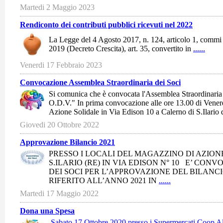
Martedi 2 Maggio 2023
Rendiconto dei contributi pubblici ricevuti nel 2022
La Legge del 4 Agosto 2017, n. 124, articolo 1, commi
2019 (Decreto Crescita), art. 35, convertito in
......
Venerdi 17 Febbraio 2023
Convocazione Assemblea Straordinaria dei Soci
Si comunica che è convocata l'Assemblea Straordinaria 
O.D.V." In prima convocazione alle ore 13.00 di Vener
Azione Solidale in Via Edison 10 a Calerno di S.Ilario
Giovedi 20 Ottobre 2022
Approvazione Bilancio 2021
PRESSO I LOCALI DEL MAGAZZINO DI AZION
S.ILARIO (RE) IN VIA EDISON N° 10 E’ CO
DEI SOCI PER L’APPROVAZIONE DEL BILANCI
RIFERITO ALL’ANNO 2021 IN
......
Martedi 17 Maggio 2022
Dona una Spesa
Sabato 17 Ottobre 2020 presso i Supermercati Coop Al