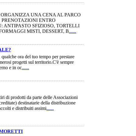
E ORGANIZZA UNA CENA AL PARCO
O PRENOTAZIONI ENTRO
: ANTIPASTO SFIZIOSO, TORTELLI
FORMAGGI MISTI, DESSERT, B
......
ALE?
 qualche ora del tuo tempo per prestare
merosi progetti sul territorio.C'è sempre
erno e in oc
......
tiri di prodotti da parte delle Associazioni
editate) destinatarie della distribuzione
colti e distribuiti assimi
......
 MORETTI