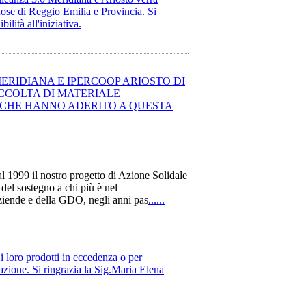
nose di Reggio Emilia e Provincia. Si
ilità all'iniziativa.
ERIDIANA E IPERCOOP ARIOSTO DI
ACCOLTA DI MATERIALE
 CHE HANNO ADERITO A QUESTA
l 1999 il nostro progetto di Azione Solidale
 del sostegno a chi più è nel
ziende e della GDO, negli anni pas
......
 loro prodotti in eccedenza o per
iazione. Si ringrazia la Sig.Maria Elena