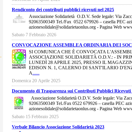
Rendiconto dei contributi pubblici ricevuti nel 2025
Associazione Solidarietà O.D.V. Sede legale: Via Z
92063500349 Tel./Fax 0522 679926 – casella PEC azi
azionesolidale@solidarietaonlus.org - Pagina Web www.
Sabato 7 Febbraio 2026
CONVOCAZIONE ASSEMBLEA ORDINARIA DEI SOC
SI COMUNICA CHE È CONVOCATA L'ASSEMBL
ASSOCIAZIONE SOLIDARIETÀ O.D.V.: - IN PRI
LUNEDÌ 28 APRILE 2025, PRESSO IL MAGAZZI
EDISON N. 1, CALERNO DI SANT'ILARIO D'ENZ
A
......
Domenica 20 Aprile 2025
Documento di Trasparenza sui Contributi Pubblici Ricevuti 
Associazione Solidarietà O.D.V. Sede legale: Via Za
92063500349 Tel./Fax 0522 679926 – casella PEC azio
azionesolidale@solidarietaonlus.org - Pagina Web w
Sabato 15 Febbraio 2025
Verbale Bilancio Associazione Solidarietà 2023